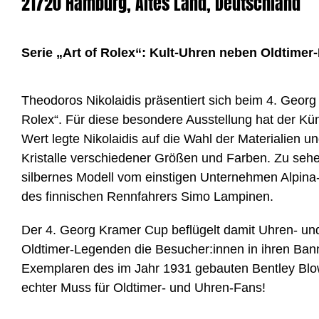
21720 Hamburg, Altes Land, Deutschland
Serie „Art of Rolex“: Kult-Uhren neben Oldtime
Theodoros Nikolaidis präsentiert sich beim 4. Geor
Rolex“. Für diese besondere Ausstellung hat der K
Wert legte Nikolaidis auf die Wahl der Materialien u
Kristalle verschiedener Größen und Farben. Zu se
silbernes Modell vom einstigen Unternehmen Alpina
des finnischen Rennfahrers Simo Lampinen.
Der 4. Georg Kramer Cup beflügelt damit Uhren- und
Oldtimer-Legenden die Besucher:innen in ihren Bann.
Exemplaren des im Jahr 1931 gebauten Bentley Blow
echter Muss für Oldtimer- und Uhren-Fans!