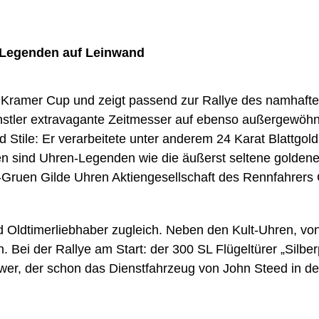
r-Legenden auf Leinwand
g Kramer Cup und zeigt passend zur Rallye des namhafte
ünstler extravagante Zeitmesser auf ebenso außergewöh
nd Stile: Er verarbeitete unter anderem 24 Karat Blattgo
hen sind Uhren-Legenden wie die äußerst seltene golde
-Gruen Gilde Uhren Aktiengesellschaft des Rennfahrers
 Oldtimerliebhaber zugleich. Neben den Kult-Uhren, von
 Bei der Rallye am Start: der 300 SL Flügeltürer „Silbe
er, der schon das Dienstfahrzeug von John Steed in der