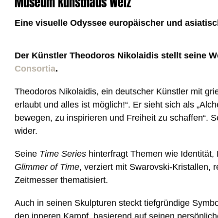
Museum Kunsthaus Weiz
Eine visuelle Odyssee europäischer und asiati
Der Künstler Theodoros Nikolaidis stellt seine
Consortia
.
Theodoros Nikolaidis, ein deutscher Künstler mit gri
erlaubt und alles ist möglich!“. Er sieht sich als „A
bewegen, zu inspirieren und Freiheit zu schaffen“. Se
wider.
Seine
Time Series
hinterfragt Themen wie Identität
Glimmer of Time
, verziert mit Swarovski-Kristallen
Zeitmesser thematisiert.
Auch in seinen Skulpturen steckt tiefgründige Symbo
den inneren Kampf, basierend auf seinen persönli