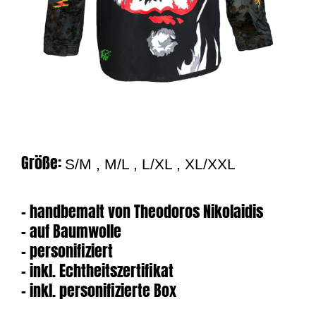
Größe:
S/M , M/L , L/XL , XL/XXL
– handbemalt von Theodoros Nikolaidis
– auf Baumwolle
– personifiziert
– inkl. Echtheitszertifikat
– inkl. personifizierte Box